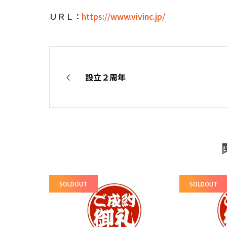
ＵＲＬ：
https://www.vivinc.jp/
設立２周年
SOLDOUT
SOLDOUT