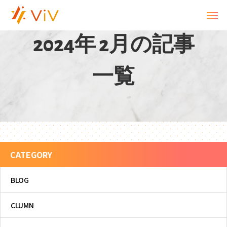
2
0
2
4
年
2
月
の
記
事
一
覧
CATEGORY
BLOG
CLUMN