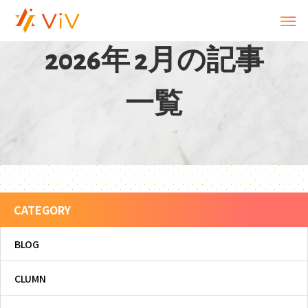
2
0
2
6
年
2
月
の
記
事
一
覧
CATEGORY
BLOG
CLUMN