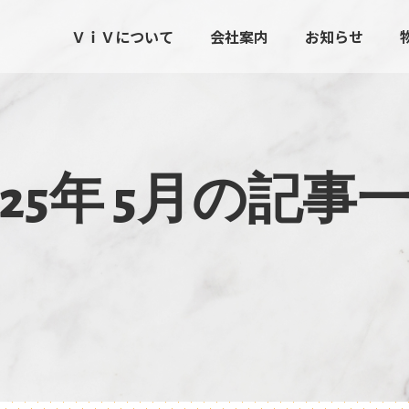
ＶｉＶについて
会社案内
お知らせ
2
5
年
5
月
の
記
事