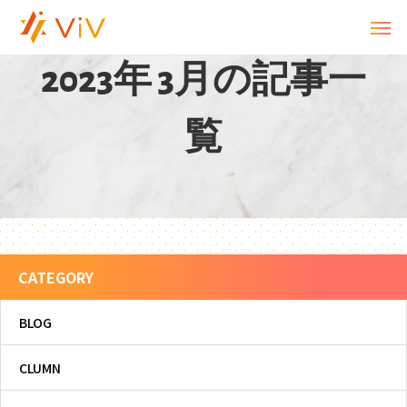
2
0
2
3
年
3
月
の
記
事
一
覧
CATEGORY
BLOG
CLUMN