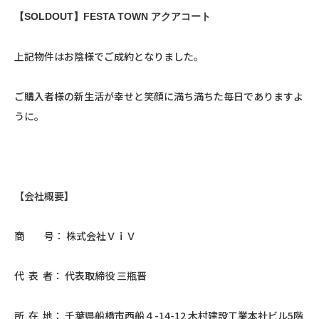
【SOLDOUT】FESTA TOWN アクアコート
上記物件はお陰様でご成約となりました。
ご購入者様の新生活が幸せと笑顔に満ち満ちた毎日でありますよ
うに。
【会社概要】
商 号： 株式会社ＶｉＶ
代 表 者： 代表取締役 三瓶晋
所 在 地： 千葉県船橋市西船４-14-12 木村建設工業本社ビル5階