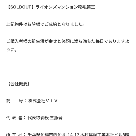
【SOLDOUT】ライオンズマンション稲毛第三
上記物件はお陰様でご成約となりました。
ご購入者様の新生活が幸せと笑顔に満ち満ちた毎日でありますよ
うに。
【会社概要】
商 号： 株式会社ＶｉＶ
代 表 者： 代表取締役 三瓶晋
所 在 地： 千葉県船橋市西船４-14-12 木村建設工業本社ビル5階