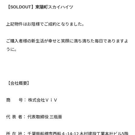
【SOLDOUT】東陽町スカイハイツ
上記物件はお陰様でご成約となりました。
ご購入者様の新生活が幸せと笑顔に満ち満ちた毎日でありますよ
うに。
【会社概要】
商 号： 株式会社ＶｉＶ
代 表 者： 代表取締役 三瓶晋
所 在 地： 千葉県船橋市西船４-14-12 木村建設工業本社ビル5階