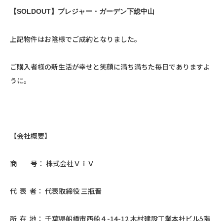
【SOLDOUT】プレジャー・ガーデン下総中山
上記物件はお陰様でご成約となりました。
ご購入者様の新生活が幸せと笑顔に満ち満ちた毎日でありますよ
うに。
【会社概要】
商 号： 株式会社ＶｉＶ
代 表 者： 代表取締役 三瓶晋
所 在 地： 千葉県船橋市西船４-14-12 木村建設工業本社ビル5階