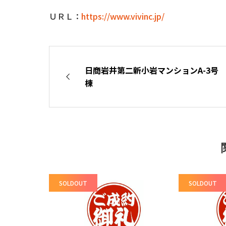
ＵＲＬ：
https://www.vivinc.jp/
日商岩井第二新小岩マンションA-3号
棟
SOLDOUT
SOLDOUT