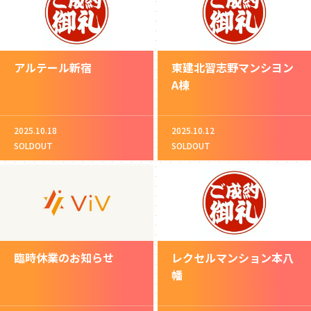
アルテール新宿
東建北習志野マンシヨン
A棟
2025.10.18
2025.10.12
SOLDOUT
SOLDOUT
臨時休業のお知らせ
レクセルマンション本八
幡