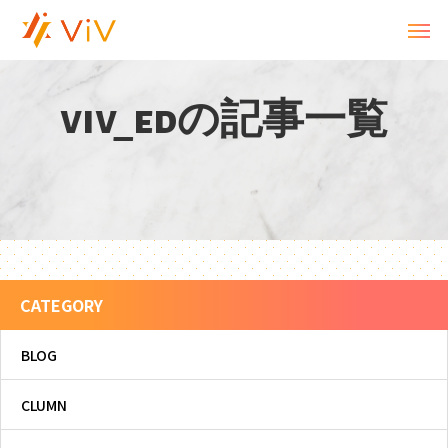
v
i
v
_
e
d
の
記
事
一
覧
CATEGORY
BLOG
CLUMN