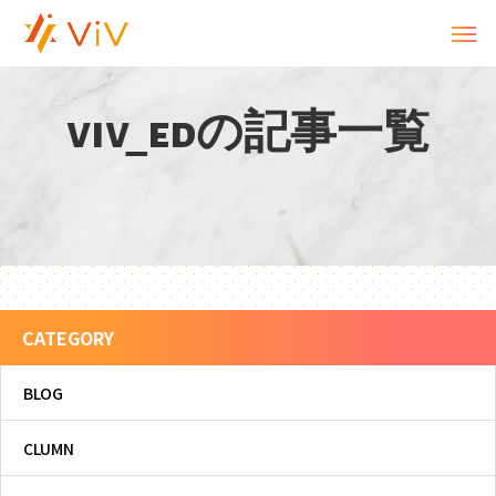
v
i
v
_
e
d
の
記
事
一
覧
CATEGORY
BLOG
CLUMN