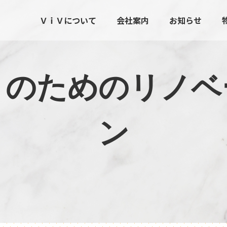
ＶｉＶについて
会社案内
お知らせ
ト
の
た
め
の
リ
ノ
ベ
ン