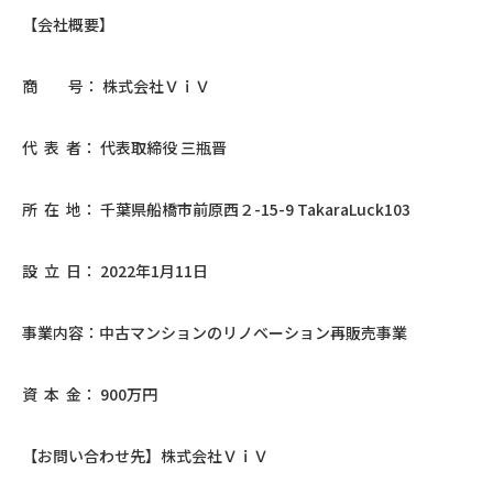
【会社概要】
商 号： 株式会社ＶｉＶ
代 表 者： 代表取締役 三瓶晋
所 在 地： 千葉県船橋市前原西２-15-9 TakaraLuck103
設 立 日： 2022年1月11日
事業内容：中古マンションのリノベーション再販売事業
資 本 金： 900万円
【お問い合わせ先】株式会社ＶｉＶ